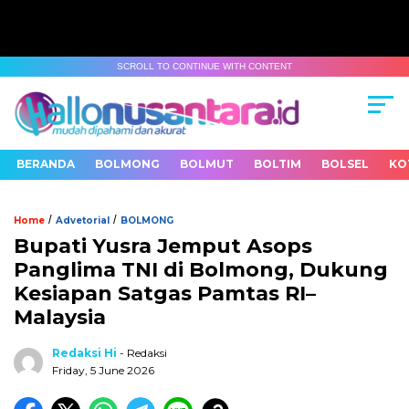
SCROLL TO CONTINUE WITH CONTENT
BERANDA
BOLMONG
BOLMUT
BOLTIM
BOLSEL
KO
/
/
Home
Advetorial
BOLMONG
Bupati Yusra Jemput Asops
Panglima TNI di Bolmong, Dukung
Kesiapan Satgas Pamtas RI–
Malaysia
Redaksi Hi
- Redaksi
Friday, 5 June 2026