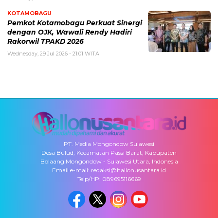
KOTAMOBAGU
Pemkot Kotamobagu Perkuat Sinergi
dengan OJK, Wawali Rendy Hadiri
Rakorwil TPAKD 2026
Wednesday, 29 Jul 2026 - 21:01 WITA
PT. Media Mongondow Sulawesi
Desa Bulud, Kecamatan Passi Barat, Kabupaten
Bolaang Mongondow - Sulawesi Utara, Indonesia
Email e-mail: redaksi@hallonusantara.id
Telp/HP: 089695116669