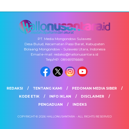
PT. Media Mongondow Sulawesi
Desa Bulud, Kecamatan Passi Barat, Kabupaten
Bolaang Mongondow - Sulawesi Utara, Indonesia
Email e-mail: redaksi@hallonusantara.id
Telp/HP: 089695116669
REDAKSI
TENTANG KAMI
PEDOMAN MEDIA SIBER
KODE ETIK
INFO IKLAN
DISCLAIMER
PENGADUAN
INDEKS
COPYRIGHT © 2026 HALLONUSANTARA - ALL RIGHTS RESERVED