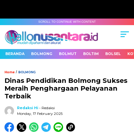
SCROLL TO CONTINUE WITH CONTENT
BERANDA
BOLMONG
BOLMUT
BOLTIM
BOLSEL
KO
/
Home
BOLMONG
Dinas Pendidikan Bolmong Sukses
Meraih Penghargaan Pelayanan
Terbaik
Redaksi Hi
- Redaksi
Monday, 17 February 2025