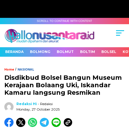
SCROLL TO CONTINUE WITH CONTENT
BERANDA
BOLMONG
BOLMUT
BOLTIM
BOLSEL
KO
/
Home
NASIONAL
Disdikbud Bolsel Bangun Museum
Kerajaan Bolaang Uki, Iskandar
Kamaru langsung Resmikan
Redaksi Hi
- Redaksi
Monday, 27 October 2025