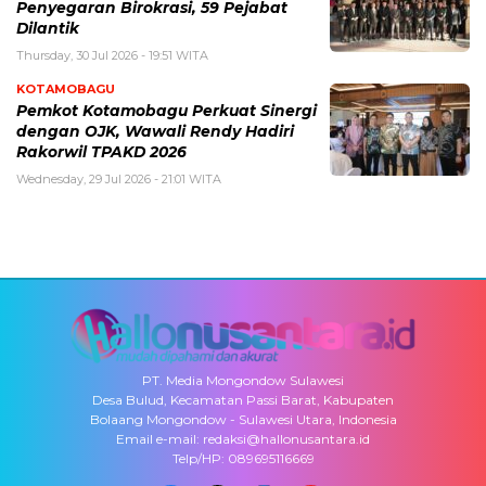
Penyegaran Birokrasi, 59 Pejabat
Dilantik
Thursday, 30 Jul 2026 - 19:51 WITA
KOTAMOBAGU
Pemkot Kotamobagu Perkuat Sinergi
dengan OJK, Wawali Rendy Hadiri
Rakorwil TPAKD 2026
Wednesday, 29 Jul 2026 - 21:01 WITA
PT. Media Mongondow Sulawesi
Desa Bulud, Kecamatan Passi Barat, Kabupaten
Bolaang Mongondow - Sulawesi Utara, Indonesia
Email e-mail: redaksi@hallonusantara.id
Telp/HP: 089695116669