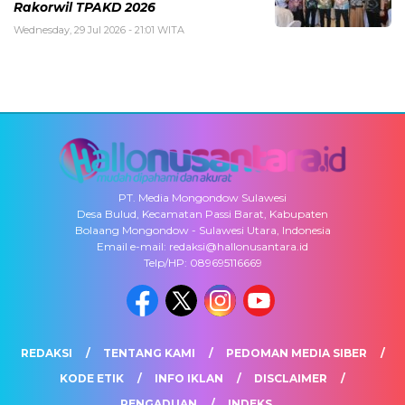
Rakorwil TPAKD 2026
Wednesday, 29 Jul 2026 - 21:01 WITA
PT. Media Mongondow Sulawesi
Desa Bulud, Kecamatan Passi Barat, Kabupaten
Bolaang Mongondow - Sulawesi Utara, Indonesia
Email e-mail: redaksi@hallonusantara.id
Telp/HP: 089695116669
REDAKSI
TENTANG KAMI
PEDOMAN MEDIA SIBER
KODE ETIK
INFO IKLAN
DISCLAIMER
PENGADUAN
INDEKS