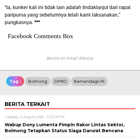
“Ia, kunker kali ini tidak lain adalah tindaklanjut dari rapat
paripurna yang sebelumnya telah kami laksanakan,”
pungkasnya.
***
Facebook Comments Box
Berita ini 9 kali dibaca
Tag :
Bolmong
DPRD
Kemendagri RI
BERITA TERKAIT
Tuesday, 4 August 2026 - 21:23 WITA
Wabup Dony Lumenta Pimpin Rakor Lintas Sektor,
Bolmong Tetapkan Status Siaga Darurat Bencana