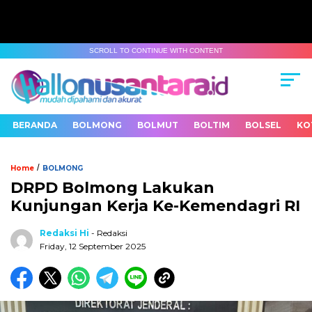
SCROLL TO CONTINUE WITH CONTENT
BERANDA
BOLMONG
BOLMUT
BOLTIM
BOLSEL
KO
/
Home
BOLMONG
DRPD Bolmong Lakukan
Kunjungan Kerja Ke-Kemendagri RI
Redaksi Hi
- Redaksi
Friday, 12 September 2025