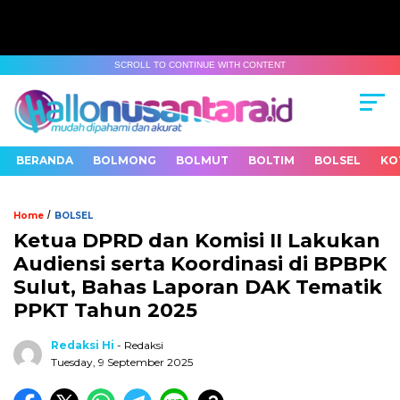
SCROLL TO CONTINUE WITH CONTENT
BERANDA
BOLMONG
BOLMUT
BOLTIM
BOLSEL
KO
/
Home
BOLSEL
Ketua DPRD dan Komisi II Lakukan
Audiensi serta Koordinasi di BPBPK
Sulut, Bahas Laporan DAK Tematik
PPKT Tahun 2025
Redaksi Hi
- Redaksi
Tuesday, 9 September 2025