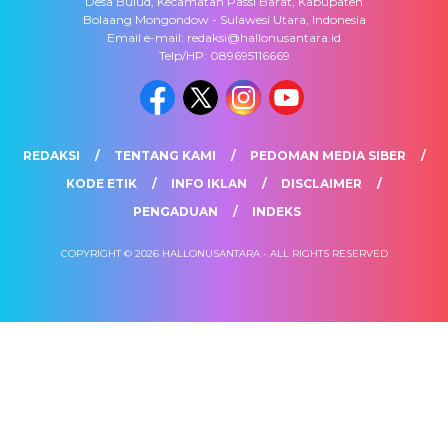
Desa Bulud, Kecamatan Passi Barat, Kabupaten
Bolaang Mongondow - Sulawesi Utara, Indonesia
Email e-mail: redaksi@hallonusantara.id
Telp/HP: 089695116669
REDAKSI
TENTANG KAMI
PEDOMAN MEDIA SIBER
KODE ETIK
INFO IKLAN
DISCLAIMER
PENGADUAN
INDEKS
COPYRIGHT © 2026 HALLONUSANTARA - ALL RIGHTS RESERVED