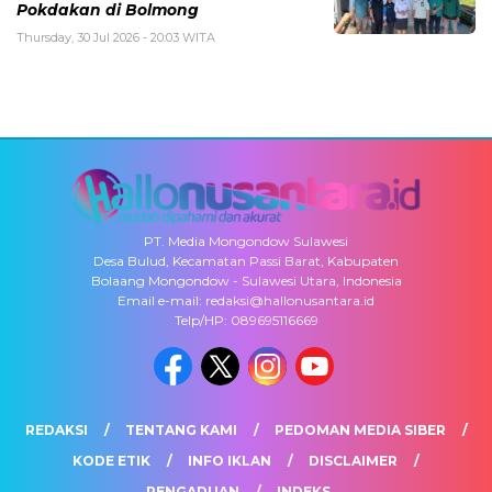
Pokdakan di Bolmong
Thursday, 30 Jul 2026 - 20:03 WITA
PT. Media Mongondow Sulawesi
Desa Bulud, Kecamatan Passi Barat, Kabupaten
Bolaang Mongondow - Sulawesi Utara, Indonesia
Email e-mail: redaksi@hallonusantara.id
Telp/HP: 089695116669
REDAKSI
TENTANG KAMI
PEDOMAN MEDIA SIBER
KODE ETIK
INFO IKLAN
DISCLAIMER
PENGADUAN
INDEKS