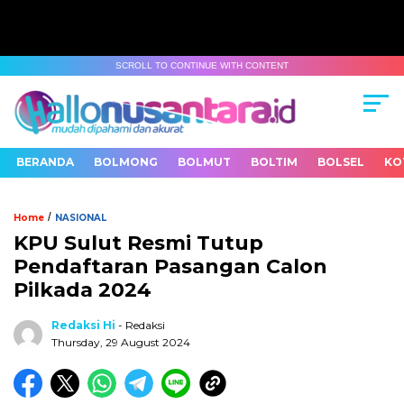
SCROLL TO CONTINUE WITH CONTENT
BERANDA
BOLMONG
BOLMUT
BOLTIM
BOLSEL
KO
/
Home
NASIONAL
KPU Sulut Resmi Tutup
Pendaftaran Pasangan Calon
Pilkada 2024
Redaksi Hi
- Redaksi
Thursday, 29 August 2024