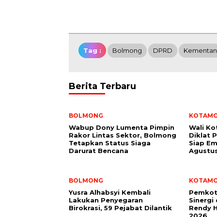
Tag :
Bolmong
DPRD
Kementan
Berita Terbaru
BOLMONG
KOTAM
Wabup Dony Lumenta Pimpin
Wali K
Rakor Lintas Sektor, Bolmong
Diklat 
Tetapkan Status Siaga
Siap Em
Darurat Bencana
Agustu
BOLMONG
KOTAM
Yusra Alhabsyi Kembali
Pemkot
Lakukan Penyegaran
Sinergi
Birokrasi, 59 Pejabat Dilantik
Rendy H
2026