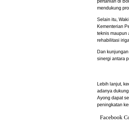
pertanian di Bo
mendukung prog
Selain itu, Wa
Kementerian Pe
teknis maupun 
rehabilitasi irig
Dan kunjungan k
sinergi antara 
Lebih lanjut, 
adanya dukungan
Ayong dapat se
peningkatan ke
Facebook C