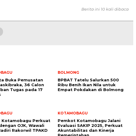
Berita ini 10 kali dibaca
OBAGU
BOLMONG
ota Buka Pemusatan
BPBAT Tatelu Salurkan 500
Paskibraka, 36 Calon
Ribu Benih Ikan Nila untuk
ban Tugas pada 17
Empat Pokdakan di Bolmong
s
OBAGU
KOTAMOBAGU
 Kotamobagu Perkuat
Pemkot Kotamobagu Jalani
 dengan OJK, Wawali
Evaluasi SAKIP 2025, Perkuat
adiri Rakorwil TPAKD
Akuntabilitas dan Kinerja
Pemerintahan