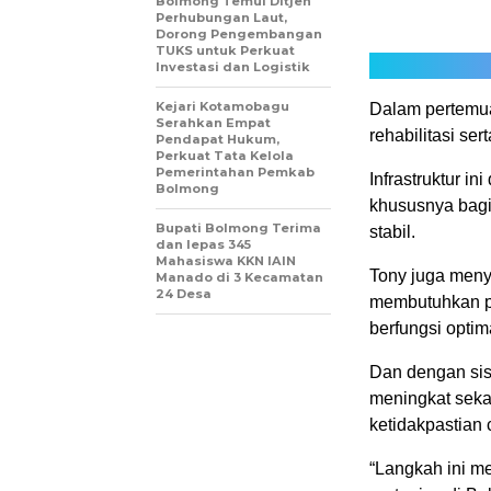
Bolmong Temui Ditjen
Perhubungan Laut,
Dorong Pengembangan
TUKS untuk Perkuat
Investasi dan Logistik
Kejari Kotamobagu
Dalam pertemua
Serahkan Empat
rehabilitasi se
Pendapat Hukum,
Perkuat Tata Kelola
Pemerintahan Pemkab
Infrastruktur in
Bolmong
khususnya bagi
Bupati Bolmong Terima
stabil.
dan lepas 345
Mahasiswa KKN IAIN
Tony juga menya
Manado di 3 Kecamatan
24 Desa
membutuhkan pe
berfungsi optim
Dan dengan sist
meningkat seka
ketidakpastian 
“Langkah ini m