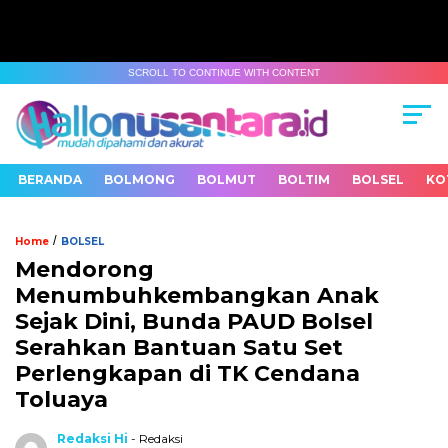
SCROLL TO CONTINUE WITH CONTENT
BERANDA
BOLMONG
BOLMUT
BOLTIM
BOLSEL
KO
/
Home
BOLSEL
Mendorong
Menumbuhkembangkan Anak
Sejak Dini, Bunda PAUD Bolsel
Serahkan Bantuan Satu Set
Perlengkapan di TK Cendana
Toluaya
Redaksi Hi
- Redaksi