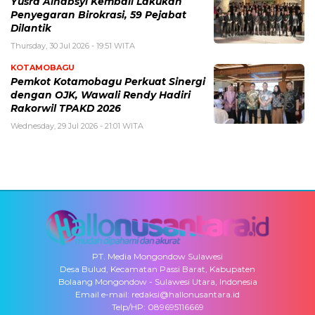
Yusra Alhabsyi Kembali Lakukan
Penyegaran Birokrasi, 59 Pejabat
Dilantik
Thursday, 30 Jul 2026 - 19:51 WITA
KOTAMOBAGU
Pemkot Kotamobagu Perkuat Sinergi
dengan OJK, Wawali Rendy Hadiri
Rakorwil TPAKD 2026
Wednesday, 29 Jul 2026 - 21:01 WITA
PT. Media Mongondow Sulawesi
Desa Bulud, Kecamatan Passi Barat, Kabupaten
Bolaang Mongondow - Sulawesi Utara, Indonesia
Email e-mail: redaksi@hallonusantara.id
Telp/HP: 089695116669