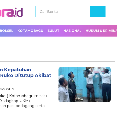
BOLSEL
KOTAMOBAGU
SULUT
NASIONAL
HUKUM & KRIMIN
n Kepatuhan
u Ruko Ditutup Akibat
2:34 WITA
ot) Kotamobagu melalui
(Disdagkop-UKM)
an para pedagang serta