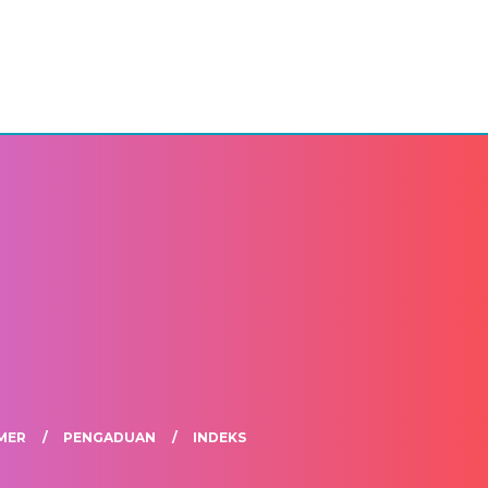
MER
PENGADUAN
INDEKS