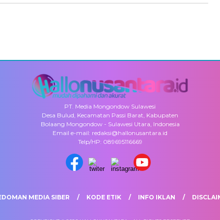
PT. Media Mongondow Sulawesi
Desa Bulud, Kecamatan Passi Barat, Kabupaten
Bolaang Mongondow - Sulawesi Utara, Indonesia
Email e-mail: redaksi@hallonusantara.id
Telp/HP: 089695116669
EDOMAN MEDIA SIBER
KODE ETIK
INFO IKLAN
DISCLAI