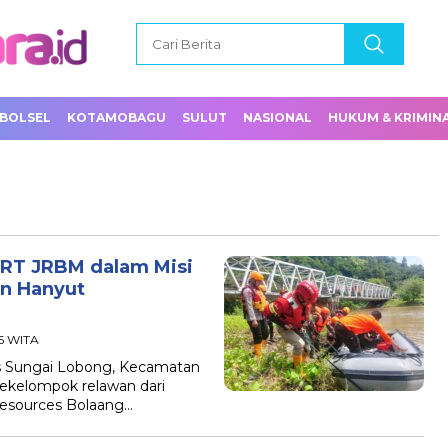
BOLSEL
KOTAMOBAGU
SULUT
NASIONAL
HUKUM & KRIMIN
ERT JRBM dalam Misi
n Hanyut
05 WITA
 Sungai Lobong, Kecamatan
ekelompok relawan dari
esources Bolaang…