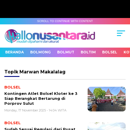
SCROLL TO CONTINUE WITH CONTENT
BERANDA
BOLMONG
BOLMUT
BOLTIM
BOLSEL
KO
Topik
Marwan Makalalag
BOLSEL
Kontingen Atlet Bolsel Kloter ke 3
Siap Berangkat Bertarung di
Porprov Sulut
Monday, 17 November 2025 - 14:04 WITA
BOLSEL
Sudah Sesuai Regulasi dari Pusat,