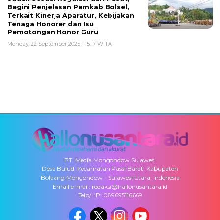
Begini Penjelasan Pemkab Bolsel,
Terkait Kinerja Aparatur, Kebijakan
Tenaga Honorer dan Isu
Pemotongan Honor Guru
Monday, 22 September 2025 - 15:17 WITA
PT. Media Mongondow Sulawesi
Desa Bulud, Kecamatan Passi Barat, Kabupaten
Bolaang Mongondow - Sulawesi Utara, Indonesia
Email e-mail: redaksi@hallonusantara.id
Telp/HP: 089695116669