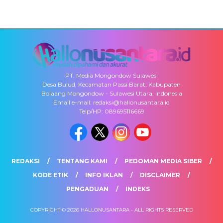
PT. Media Mongondow Sulawesi
Desa Bulud, Kecamatan Passi Barat, Kabupaten
Bolaang Mongondow - Sulawesi Utara, Indonesia
Email e-mail: redaksi@hallonusantara.id
Telp/HP: 089695116669
REDAKSI
TENTANG KAMI
PEDOMAN MEDIA SIBER
KODE ETIK
INFO IKLAN
DISCLAIMER
PENGADUAN
INDEKS
COPYRIGHT © 2026 HALLONUSANTARA - ALL RIGHTS RESERVED