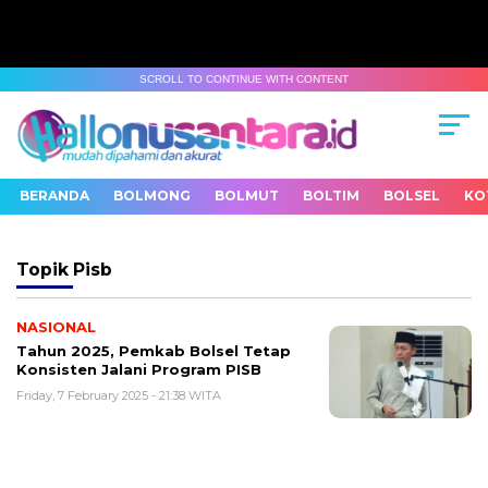
SCROLL TO CONTINUE WITH CONTENT
BERANDA
BOLMONG
BOLMUT
BOLTIM
BOLSEL
KO
Topik
Pisb
NASIONAL
Tahun 2025, Pemkab Bolsel Tetap
Konsisten Jalani Program PISB
Friday, 7 February 2025 - 21:38 WITA