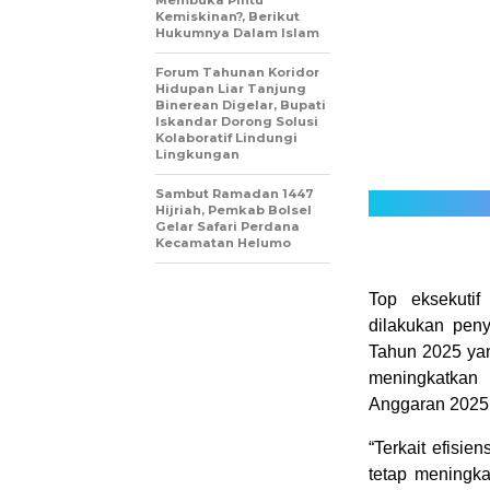
Membuka Pintu
Kemiskinan?, Berikut
Hukumnya Dalam Islam
Forum Tahunan Koridor
Hidupan Liar Tanjung
Binerean Digelar, Bupati
Iskandar Dorong Solusi
Kolaboratif Lindungi
Lingkungan
Sambut Ramadan 1447
Hijriah, Pemkab Bolsel
Gelar Safari Perdana
Kecamatan Helumo
Top eksekutif
dilakukan pen
Tahun 2025 ya
meningkatkan
Anggaran 2025
“Terkait efisi
tetap meningka