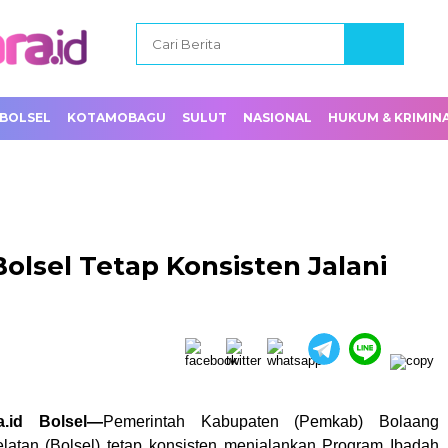
BOLSEL
KOTAMOBAGU
SULUT
NASIONAL
HUKUM & KRIMIN
lsel Tetap Konsisten Jalani
ra.id Bolsel—
Pemerintah Kabupaten (Pemkab) Bolaang
atan (Bolsel) tetap konsisten menjalankan Program Ibadah