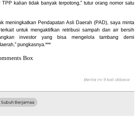
r TPP kalian tidak banyak terpotong,” tutur orang nomor satu
uk meningkatkan Pendapatan Asli Daerah (PAD), saya minta
s terkait untuk mengaktifkan retribusi sampah dan air bersih
angkan investor yang bisa mengelola tambang demi
daerah,” pungkasnya.***
omments Box
Berita ini 9 kali dibaca
 Subuh Berjamaa