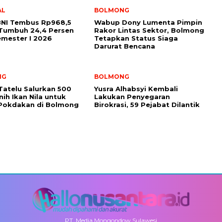
AL
BOLMONG
BNI Tembus Rp968,5
Wabup Dony Lumenta Pimpin
, Tumbuh 24,4 Persen
Rakor Lintas Sektor, Bolmong
mester I 2026
Tetapkan Status Siaga
Darurat Bencana
NG
BOLMONG
atelu Salurkan 500
Yusra Alhabsyi Kembali
nih Ikan Nila untuk
Lakukan Penyegaran
Pokdakan di Bolmong
Birokrasi, 59 Pejabat Dilantik
PT. Media Mongondow Sulawesi