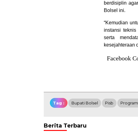
berdisiplin aga
Bolsel ini.
“Kemudian unt
instansi tekni
serta mendat
kesejahteraan 
Facebook C
Tag :
Bupati Bolsel
Pisb
Program
Berita Terbaru