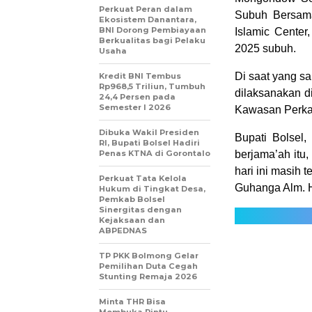
Perkuat Peran dalam
Subuh Bersama 
Ekosistem Danantara,
BNI Dorong Pembiayaan
Islamic Cente
Berkualitas bagi Pelaku
2025 subuh.
Usaha
Di saat yang s
Kredit BNI Tembus
Rp968,5 Triliun, Tumbuh
dilaksanakan d
24,4 Persen pada
Semester I 2026
Kawasan Perka
Dibuka Wakil Presiden
Bupati Bolsel
RI, Bupati Bolsel Hadiri
Penas KTNA di Gorontalo
berjama’ah itu
hari ini masih 
Perkuat Tata Kelola
Guhanga Alm. H
Hukum di Tingkat Desa,
Pemkab Bolsel
Sinergitas dengan
Kejaksaan dan
ABPEDNAS
TP PKK Bolmong Gelar
Pemilihan Duta Cegah
Stunting Remaja 2026
Minta THR Bisa