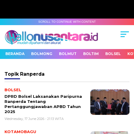
SCROLL TO CONTINUE WITH CONTENT
BERANDA
BOLMONG
BOLMUT
BOLTIM
BOLSEL
KO
Topik
Ranperda
BOLSEL
DPRD Bolsel Laksanakan Paripurna
Ranperda Tentang
Pertanggungjawaban APBD Tahun
2025
Wednesday, 17 June 2026 - 21:13 WITA
KOTAMOBAGU