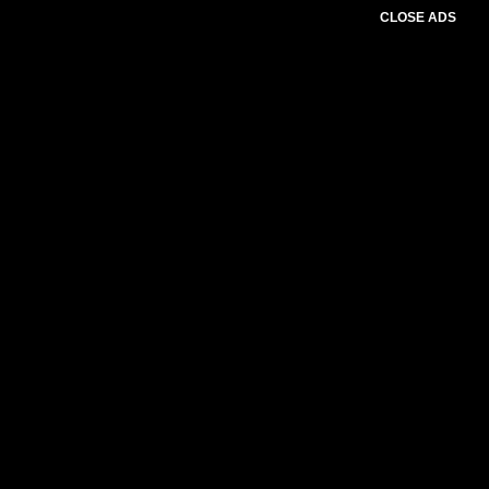
CLOSE ADS