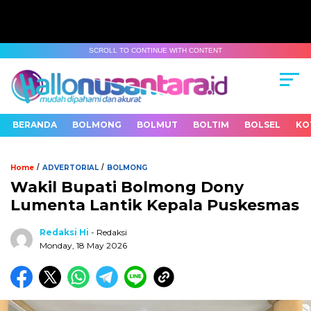
SCROLL TO CONTINUE WITH CONTENT
BERANDA
BOLMONG
BOLMUT
BOLTIM
BOLSEL
KO
/
/
Home
ADVERTORIAL
BOLMONG
Wakil Bupati Bolmong Dony
Lumenta Lantik Kepala Puskesmas
Redaksi Hi
- Redaksi
Monday, 18 May 2026