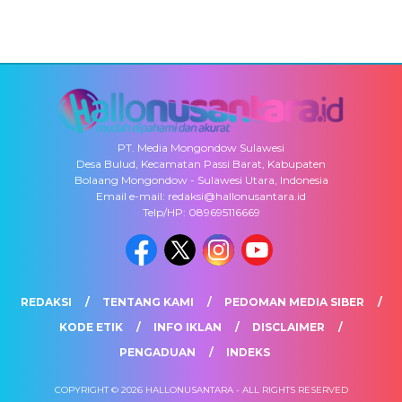
PT. Media Mongondow Sulawesi
Desa Bulud, Kecamatan Passi Barat, Kabupaten
Bolaang Mongondow - Sulawesi Utara, Indonesia
Email e-mail: redaksi@hallonusantara.id
Telp/HP: 089695116669
REDAKSI
TENTANG KAMI
PEDOMAN MEDIA SIBER
KODE ETIK
INFO IKLAN
DISCLAIMER
PENGADUAN
INDEKS
COPYRIGHT © 2026 HALLONUSANTARA - ALL RIGHTS RESERVED