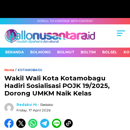
SCROLL TO CONTINUE WITH CONTENT
BERANDA
BOLMONG
BOLMUT
BOLTIM
BOLSEL
KO
/
Home
KOTAMOBAGU
Wakil Wali Kota Kotamobagu
Hadiri Sosialisasi POJK 19/2025,
Dorong UMKM Naik Kelas
Redaksi Hi
- Redaksi
Friday, 17 April 2026