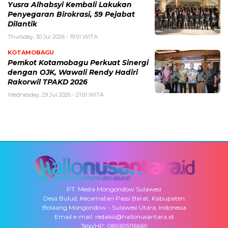
Yusra Alhabsyi Kembali Lakukan
Penyegaran Birokrasi, 59 Pejabat
Dilantik
Thursday, 30 Jul 2026 - 19:51 WITA
KOTAMOBAGU
Pemkot Kotamobagu Perkuat Sinergi
dengan OJK, Wawali Rendy Hadiri
Rakorwil TPAKD 2026
Wednesday, 29 Jul 2026 - 21:01 WITA
PT. Media Mongondow Sulawesi
Desa Bulud, Kecamatan Passi Barat, Kabupaten
Bolaang Mongondow - Sulawesi Utara, Indonesia
Email e-mail: redaksi@hallonusantara.id
Telp/HP: 089695116669