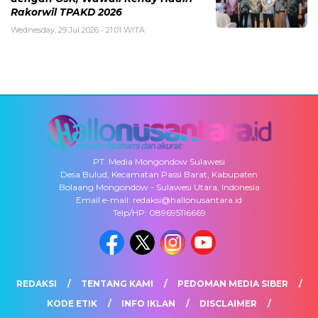
Rakorwil TPAKD 2026
Wednesday, 29 Jul 2026 - 21:01 WITA
PT. Media Mongondow Sulawesi
Desa Bulud, Kecamatan Passi Barat, Kabupaten
Bolaang Mongondow - Sulawesi Utara, Indonesia
Email e-mail: redaksi@hallonusantara.id
Telp/HP: 089695116669
REDAKSI
TENTANG KAMI
PEDOMAN MEDIA SIBER
KODE ETIK
INFO IKLAN
DISCLAIMER