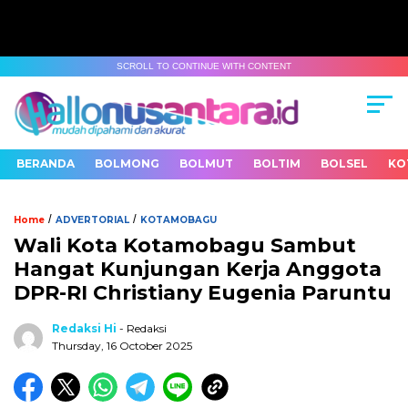
SCROLL TO CONTINUE WITH CONTENT
BERANDA
BOLMONG
BOLMUT
BOLTIM
BOLSEL
KO
/
/
Home
ADVERTORIAL
KOTAMOBAGU
Wali Kota Kotamobagu Sambut
Hangat Kunjungan Kerja Anggota
DPR-RI Christiany Eugenia Paruntu
Redaksi Hi
- Redaksi
Thursday, 16 October 2025