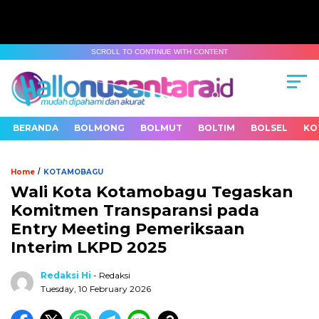
SCROLL TO CONTINUE WITH CONTENT
BERANDA
BOLMONG
BOLMUT
BOLTIM
BOLSEL
KO
/
Home
KOTAMOBAGU
Wali Kota Kotamobagu Tegaskan
Komitmen Transparansi pada
Entry Meeting Pemeriksaan
Interim LKPD 2025
Redaksi Hi
- Redaksi
Tuesday, 10 February 2026