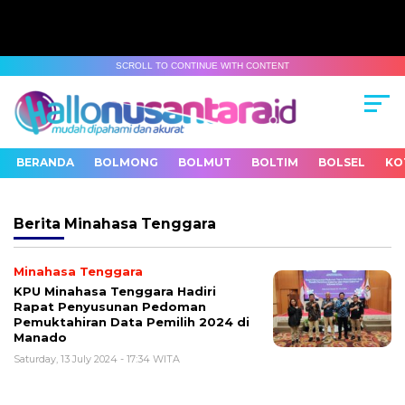
SCROLL TO CONTINUE WITH CONTENT
BERANDA
BOLMONG
BOLMUT
BOLTIM
BOLSEL
KO
Berita
Minahasa Tenggara
Minahasa Tenggara
KPU Minahasa Tenggara Hadiri
Rapat Penyusunan Pedoman
Pemuktahiran Data Pemilih 2024 di
Manado
Saturday, 13 July 2024 - 17:34 WITA