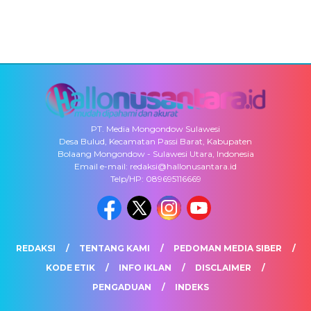
PT. Media Mongondow Sulawesi
Desa Bulud, Kecamatan Passi Barat, Kabupaten
Bolaang Mongondow - Sulawesi Utara, Indonesia
Email e-mail: redaksi@hallonusantara.id
Telp/HP: 089695116669
REDAKSI
TENTANG KAMI
PEDOMAN MEDIA SIBER
KODE ETIK
INFO IKLAN
DISCLAIMER
PENGADUAN
INDEKS