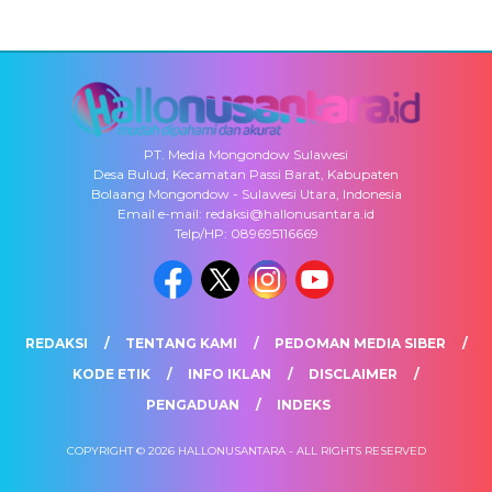
PT. Media Mongondow Sulawesi
Desa Bulud, Kecamatan Passi Barat, Kabupaten
Bolaang Mongondow - Sulawesi Utara, Indonesia
Email e-mail: redaksi@hallonusantara.id
Telp/HP: 089695116669
REDAKSI
TENTANG KAMI
PEDOMAN MEDIA SIBER
KODE ETIK
INFO IKLAN
DISCLAIMER
PENGADUAN
INDEKS
COPYRIGHT © 2026 HALLONUSANTARA - ALL RIGHTS RESERVED