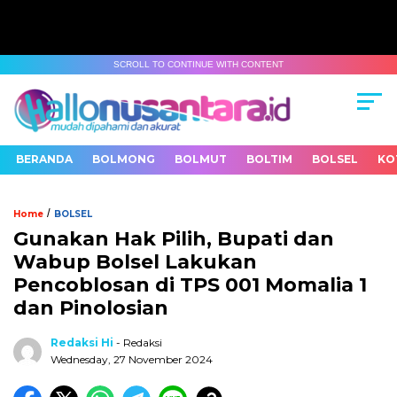
SCROLL TO CONTINUE WITH CONTENT
BERANDA
BOLMONG
BOLMUT
BOLTIM
BOLSEL
KO
/
Home
BOLSEL
Gunakan Hak Pilih, Bupati dan
Wabup Bolsel Lakukan
Pencoblosan di TPS 001 Momalia 1
dan Pinolosian
Redaksi Hi
- Redaksi
Wednesday, 27 November 2024