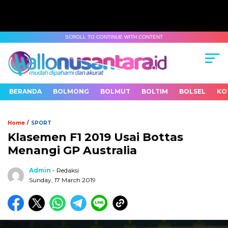
SCROLL TO CONTINUE WITH CONTENT
BERANDA
BOLMONG
BOLMUT
BOLTIM
BOLSEL
KO
/
Home
SPORT
Klasemen F1 2019 Usai Bottas
Menangi GP Australia
Admin
- Redaksi
Sunday, 17 March 2019