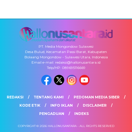
PT. Media Mongondow Sulawesi
Desa Bulud, Kecamatan Passi Barat, Kabupaten
Bolaang Mongondow - Sulawesi Utara, Indonesia
Email e-mail: redaksi@hallonusantara.id
Telp/HP: 089695116669
REDAKSI
TENTANG KAMI
PEDOMAN MEDIA SIBER
KODE ETIK
INFO IKLAN
DISCLAIMER
PENGADUAN
INDEKS
COPYRIGHT © 2026 HALLONUSANTARA - ALL RIGHTS RESERVED