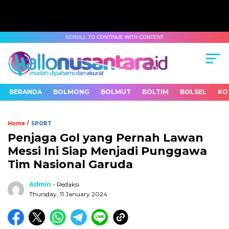
SCROLL TO CONTINUE WITH CONTENT
BERANDA
BOLMONG
BOLMUT
BOLTIM
BOLSEL
KO
/
Home
SPORT
Penjaga Gol yang Pernah Lawan
Messi Ini Siap Menjadi Punggawa
Tim Nasional Garuda
Admin
- Redaksi
Thursday, 11 January 2024