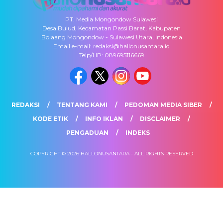
PT. Media Mongondow Sulawesi
Desa Bulud, Kecamatan Passi Barat, Kabupaten
Bolaang Mongondow - Sulawesi Utara, Indonesia
Email e-mail: redaksi@hallonusantara.id
Telp/HP: 089695116669
REDAKSI
TENTANG KAMI
PEDOMAN MEDIA SIBER
KODE ETIK
INFO IKLAN
DISCLAIMER
PENGADUAN
INDEKS
COPYRIGHT © 2026 HALLONUSANTARA - ALL RIGHTS RESERVED