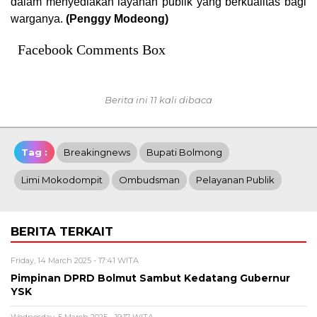
dalam menyediakan layanan publik yang berkualitas bagi
warganya.
(Penggy Modeong)
Facebook Comments Box
Berita ini 11 kali dibaca
Tag :
Breakingnews
Bupati Bolmong
Limi Mokodompit
Ombudsman
Pelayanan Publik
BERITA TERKAIT
Friday, 14 March 2025 - 17:41 WITA
Pimpinan DPRD Bolmut Sambut Kedatang Gubernur
YSK