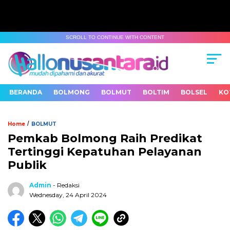
SCROLL TO CONTINUE WITH CONTENT
BERANDA
BOLMONG
BOLMUT
BOLTIM
BOLSEL
KO
/
Home
BOLMUT
Pemkab Bolmong Raih Predikat
Tertinggi Kepatuhan Pelayanan
Publik
Admin
- Redaksi
Wednesday, 24 April 2024