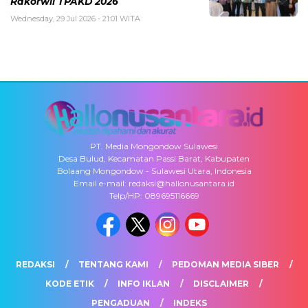
Rakorwil TPAKD 2026
Wednesday, 29 Jul 2026 - 21:01 WITA
PT. Media Mongondow Sulawesi
Desa Bulud, Kecamatan Passi Barat, Kabupaten
Bolaang Mongondow - Sulawesi Utara, Indonesia
Email e-mail: redaksi@hallonusantara.id
Telp/HP: 089695116669
REDAKSI
TENTANG KAMI
PEDOMAN MEDIA SIBER
KODE ETIK
INFO IKLAN
DISCLAIMER
PENGADUAN
INDEKS