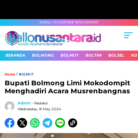
SCROLL TO CONTINUE WITH CONTENT
BERANDA
BOLMONG
BOLMUT
BOLTIM
BOLSEL
KO
/
Home
BOLMUT
Bupati Bolmong Limi Mokodompit
Menghadiri Acara Musrenbangnas
Admin
- Redaksi
Wednesday, 8 May 2024