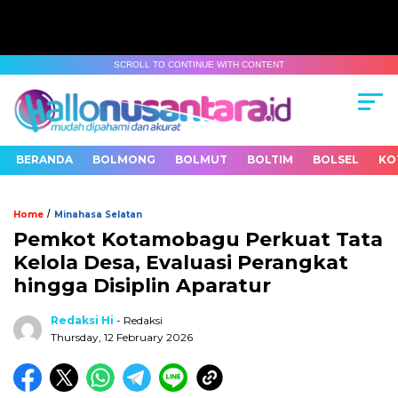
SCROLL TO CONTINUE WITH CONTENT
BERANDA
BOLMONG
BOLMUT
BOLTIM
BOLSEL
KO
/
Home
Minahasa Selatan
Pemkot Kotamobagu Perkuat Tata
Kelola Desa, Evaluasi Perangkat
hingga Disiplin Aparatur
Redaksi Hi
- Redaksi
Thursday, 12 February 2026