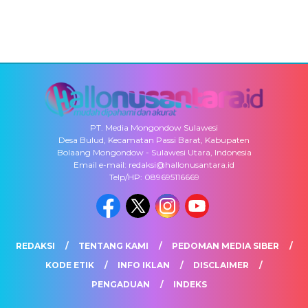
PT. Media Mongondow Sulawesi
Desa Bulud, Kecamatan Passi Barat, Kabupaten
Bolaang Mongondow - Sulawesi Utara, Indonesia
Email e-mail: redaksi@hallonusantara.id
Telp/HP: 089695116669
REDAKSI
TENTANG KAMI
PEDOMAN MEDIA SIBER
KODE ETIK
INFO IKLAN
DISCLAIMER
PENGADUAN
INDEKS