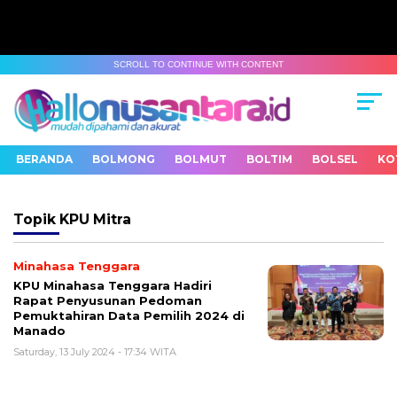
SCROLL TO CONTINUE WITH CONTENT
BERANDA
BOLMONG
BOLMUT
BOLTIM
BOLSEL
KO
Topik
KPU Mitra
Minahasa Tenggara
KPU Minahasa Tenggara Hadiri
Rapat Penyusunan Pedoman
Pemuktahiran Data Pemilih 2024 di
Manado
Saturday, 13 July 2024 - 17:34 WITA