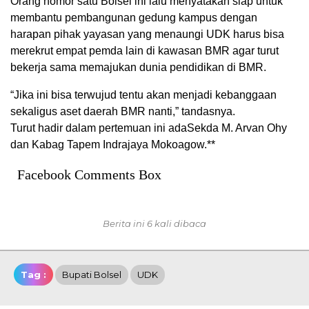
Orang nomor satu Bolsel ini lalu menyatakan siap untuk
membantu pembangunan gedung kampus dengan
harapan pihak yayasan yang menaungi UDK harus bisa
merekrut empat pemda lain di kawasan BMR agar turut
bekerja sama memajukan dunia pendidikan di BMR.
“Jika ini bisa terwujud tentu akan menjadi kebanggaan
sekaligus aset daerah BMR nanti,” tandasnya.
Turut hadir dalam pertemuan ini adaSekda M. Arvan Ohy
dan Kabag Tapem Indrajaya Mokoagow.**
Facebook Comments Box
Berita ini 6 kali dibaca
Tag :
Bupati Bolsel
UDK