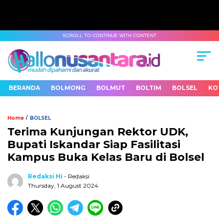
SCROLL TO CONTINUE WITH CONTENT
BERANDA
BOLMONG
BOLMUT
BOLTIM
BOLSEL
KO
/
Home
BOLSEL
Terima Kunjungan Rektor UDK,
Bupati Iskandar Siap Fasilitasi
Kampus Buka Kelas Baru di Bolsel
Redaksi Hi
- Redaksi
Thursday, 1 August 2024