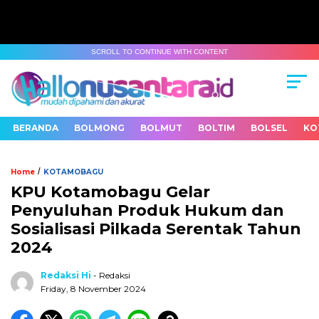
SCROLL TO CONTINUE WITH CONTENT
BERANDA
BOLMONG
BOLMUT
BOLTIM
BOLSEL
KO
/
Home
KOTAMOBAGU
KPU Kotamobagu Gelar
Penyuluhan Produk Hukum dan
Sosialisasi Pilkada Serentak Tahun
2024
Redaksi Hi
- Redaksi
Friday, 8 November 2024