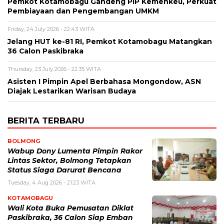
Pemkot Kotamobagu Gandeng PIP Kemenkeu, Perkuat
Pembiayaan dan Pengembangan UMKM
Friday, 24 July 2026 - 22:43 WITA
Jelang HUT ke-81 RI, Pemkot Kotamobagu Matangkan
36 Calon Paskibraka
Thursday, 23 July 2026 - 22:35 WITA
Asisten I Pimpin Apel Berbahasa Mongondow, ASN
Diajak Lestarikan Warisan Budaya
BERITA TERBARU
BOLMONG
Wabup Dony Lumenta Pimpin Rakor
Lintas Sektor, Bolmong Tetapkan
Status Siaga Darurat Bencana
Tuesday, 4 Aug 2026 - 21:23 WITA
KOTAMOBAGU
Wali Kota Buka Pemusatan Diklat
Paskibraka, 36 Calon Siap Emban