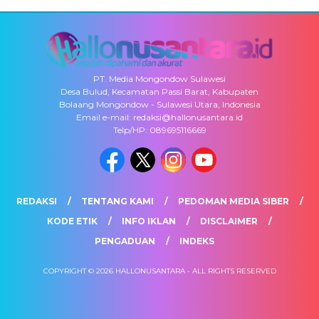
PT. Media Mongondow Sulawesi
Desa Bulud, Kecamatan Passi Barat, Kabupaten
Bolaang Mongondow - Sulawesi Utara, Indonesia
Email e-mail: redaksi@hallonusantara.id
Telp/HP: 089695116669
REDAKSI
TENTANG KAMI
PEDOMAN MEDIA SIBER
KODE ETIK
INFO IKLAN
DISCLAIMER
PENGADUAN
INDEKS
COPYRIGHT © 2026 HALLONUSANTARA - ALL RIGHTS RESERVED