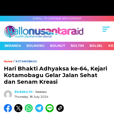
SCROLL TO CONTINUE WITH CONTENT
BERANDA
BOLMONG
BOLMUT
BOLTIM
BOLSEL
KO
/
Home
KOTAMOBAGU
Hari Bhakti Adhyaksa ke-64, Kejari
Kotamobagu Gelar Jalan Sehat
dan Senam Kreasi
Redaksi Hi
- Redaksi
Thursday, 18 July 2024