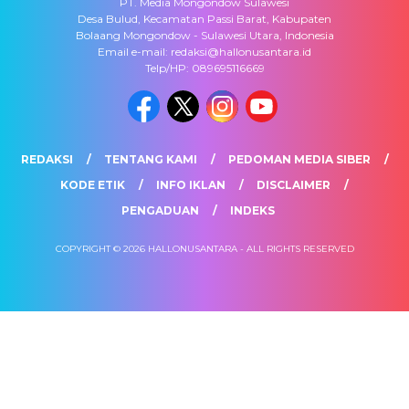
PT. Media Mongondow Sulawesi
Desa Bulud, Kecamatan Passi Barat, Kabupaten
Bolaang Mongondow - Sulawesi Utara, Indonesia
Email e-mail: redaksi@hallonusantara.id
Telp/HP: 089695116669
REDAKSI
TENTANG KAMI
PEDOMAN MEDIA SIBER
KODE ETIK
INFO IKLAN
DISCLAIMER
PENGADUAN
INDEKS
COPYRIGHT © 2026 HALLONUSANTARA - ALL RIGHTS RESERVED