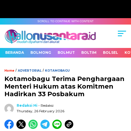
SCROLL TO CONTINUE WITH CONTENT
BERANDA
BOLMONG
BOLMUT
BOLTIM
BOLSEL
KO
/
/
Home
ADVERTORIAL
KOTAMOBAGU
Kotamobagu Terima Penghargaan
Menteri Hukum atas Komitmen
Hadirkan 33 Posbakum
Redaksi Hi
- Redaksi
Thursday, 26 February 2026