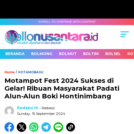
SCROLL TO CONTINUE WITH CONTENT
BERANDA
BOLMONG
BOLMUT
BOLTIM
BOLSEL
KO
/
Home
KOTAMOBAGU
Motampot Fest 2024 Sukses di
Gelar! Ribuan Masyarakat Padati
Alun-Alun Boki Hontinimbang
Redaksi Hi
- Redaksi
Sunday, 15 September 2024