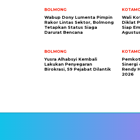
BOLMONG
KOTAM
Wabup Dony Lumenta Pimpin
Wali K
Rakor Lintas Sektor, Bolmong
Diklat 
Tetapkan Status Siaga
Siap Em
Darurat Bencana
Agustu
BOLMONG
KOTAM
Yusra Alhabsyi Kembali
Pemkot
Lakukan Penyegaran
Sinergi
Birokrasi, 59 Pejabat Dilantik
Rendy H
2026