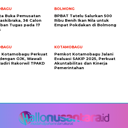
OBAGU
BOLMONG
ota Buka Pemusatan
BPBAT Tatelu Salurkan 500
Paskibraka, 36 Calon
Ribu Benih Ikan Nila untuk
ban Tugas pada 17
Empat Pokdakan di Bolmong
s
OBAGU
KOTAMOBAGU
 Kotamobagu Perkuat
Pemkot Kotamobagu Jalani
 dengan OJK, Wawali
Evaluasi SAKIP 2025, Perkuat
adiri Rakorwil TPAKD
Akuntabilitas dan Kinerja
Pemerintahan