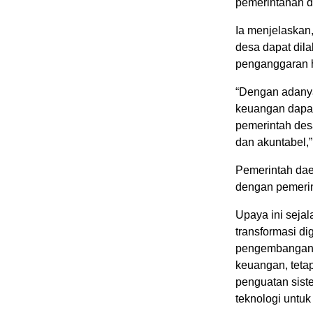
pemerintahan d
Ia menjelaskan
desa dapat dila
penganggaran h
“Dengan adanya
keuangan dapat
pemerintah desa
dan akuntabel,”
Pemerintah dae
dengan pemerint
Upaya ini sej
transformasi di
pengembangan d
keuangan, tetap
penguatan siste
teknologi untuk