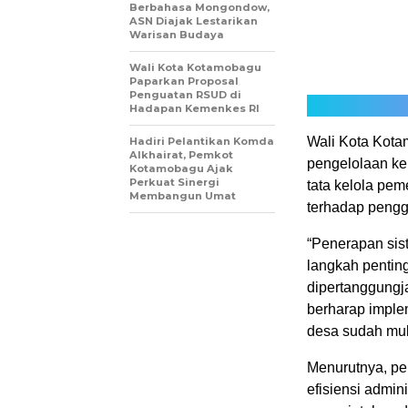
Berbahasa Mongondow,
ASN Diajak Lestarikan
Warisan Budaya
Wali Kota Kotamobagu
Paparkan Proposal
Penguatan RSUD di
Hadapan Kemenkes RI
Wali Kota Kota
Hadiri Pelantikan Komda
Alkhairat, Pemkot
pengelolaan k
Kotamobagu Ajak
Perkuat Sinergi
tata kelola pe
Membangun Umat
terhadap peng
“Penerapan sis
langkah pentin
dipertanggungj
berharap imple
desa sudah mula
Menurutnya, pe
efisiensi admini