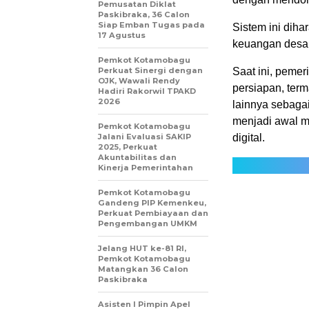
Pemusatan Diklat
Paskibraka, 36 Calon
Siap Emban Tugas pada
Sistem ini diha
17 Agustus
keuangan desa y
Pemkot Kotamobagu
Perkuat Sinergi dengan
Saat ini, peme
OJK, Wawali Rendy
persiapan, ter
Hadiri Rakorwil TPAKD
2026
lainnya sebagai
menjadi awal m
Pemkot Kotamobagu
Jalani Evaluasi SAKIP
digital.
2025, Perkuat
Akuntabilitas dan
Kinerja Pemerintahan
Pemkot Kotamobagu
Gandeng PIP Kemenkeu,
Perkuat Pembiayaan dan
Pengembangan UMKM
Jelang HUT ke-81 RI,
Pemkot Kotamobagu
Matangkan 36 Calon
Paskibraka
Asisten I Pimpin Apel