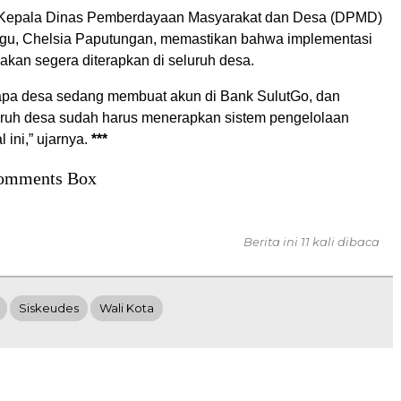
, Kepala Dinas Pemberdayaan Masyarakat dan Desa (DPMD)
gu, Chelsia Paputungan, memastikan bahwa implementasi
 akan segera diterapkan di seluruh desa.
rapa desa sedang membuat akun di Bank SulutGo, dan
uruh desa sudah harus menerapkan sistem pengelolaan
 ini,” ujarnya.
***
omments Box
Berita ini 11 kali dibaca
Siskeudes
Wali Kota