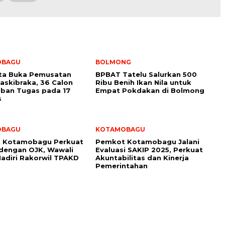
OBAGU
BOLMONG
ota Buka Pemusatan
BPBAT Tatelu Salurkan 500
Paskibraka, 36 Calon
Ribu Benih Ikan Nila untuk
ban Tugas pada 17
Empat Pokdakan di Bolmong
s
OBAGU
KOTAMOBAGU
 Kotamobagu Perkuat
Pemkot Kotamobagu Jalani
 dengan OJK, Wawali
Evaluasi SAKIP 2025, Perkuat
adiri Rakorwil TPAKD
Akuntabilitas dan Kinerja
Pemerintahan