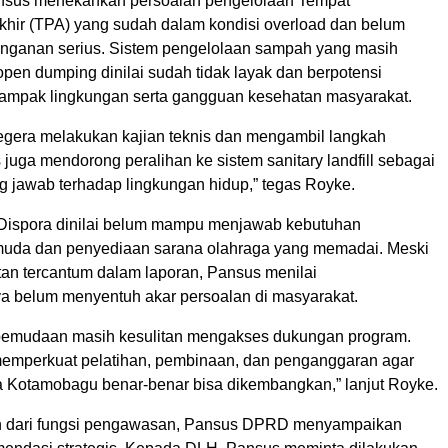
nsus menekankan persoalan pengelolaan Tempat
ir (TPA) yang sudah dalam kondisi overload dan belum
nganan serius. Sistem pengelolaan sampah yang masih
en dumping dinilai sudah tidak layak dan berpotensi
mpak lingkungan serta gangguan kesehatan masyarakat.
egera melakukan kajian teknis dan mengambil langkah
 juga mendorong peralihan ke sistem sanitary landfill sebagai
g jawab terhadap lingkungan hidup,” tegas Royke.
 Dispora dinilai belum mampu menjawab kebutuhan
uda dan penyediaan sarana olahraga yang memadai. Meski
tan tercantum dalam laporan, Pansus menilai
a belum menyentuh akar persoalan di masyarakat.
pemudaan masih kesulitan mengakses dukungan program.
memperkuat pelatihan, pembinaan, dan penganggaran agar
 Kotamobagu benar-benar bisa dikembangkan,” lanjut Royke.
n dari fungsi pengawasan, Pansus DPRD menyampaikan