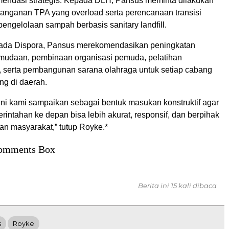
endasi strategis. Kepada DLH, Pansus meminta dilakukan
anganan TPA yang overload serta perencanaan transisi
engelolaan sampah berbasis sanitary landfill.
ada Dispora, Pansus merekomendasikan peningkatan
udaan, pembinaan organisasi pemuda, pelatihan
 serta pembangunan sarana olahraga untuk setiap cabang
g di daerah.
ni kami sampaikan sebagai bentuk masukan konstruktif agar
erintahan ke depan bisa lebih akurat, responsif, dan berpihak
an masyarakat,” tutup Royke.*
omments Box
Berita ini 15 kali dibaca
s
Royke