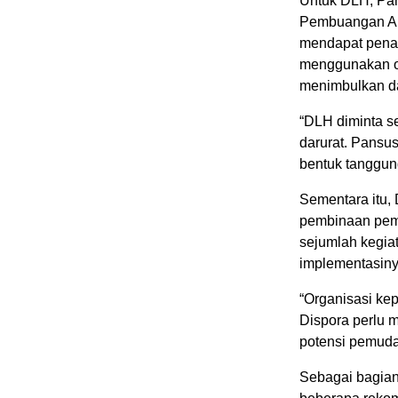
Untuk DLH, Pa
Pembuangan Akh
mendapat pena
menggunakan op
menimbulkan da
“DLH diminta s
darurat. Pansus
bentuk tanggun
Sementara itu,
pembinaan pem
sejumlah kegia
implementasiny
“Organisasi ke
Dispora perlu 
potensi pemuda
Sebagai bagia