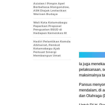
Asisten I Pimpin Apel
Berbahasa Mongondow,
ASN Diajak Lestarikan
Warisan Budaya
Wali Kota Kotamobagu
Paparkan Proposal
Penguatan RSUD di
Hadapan Kemenkes RI
Hadiri Pelantikan Komda
Alkhairat, Pemkot
Kotamobagu Ajak
Perkuat Sinergi
Membangun Umat
Ia juga meneka
pelaksanaan, s
maksimalnya tat
Pansus menyoro
mendalam, di 
dan Olahraga (