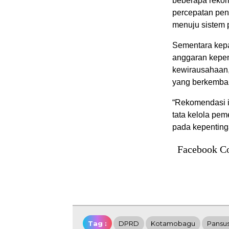
beberapa rekom
percepatan pen
menuju sistem p
Sementara kep
anggaran kepem
kewirausahaan,
yang berkemban
“Rekomendasi i
tata kelola pem
pada kepenting
Facebook C
Tag :
DPRD
Kotamobagu
Pansu