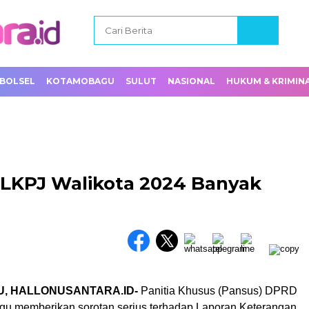
BOLSEL
KOTAMOBAGU
SULUT
NASIONAL
HUKUM & KRIMIN
LKPJ Walikota 2024 Banyak
h
, HALLONUSANTARA.ID-
Panitia Khusus (Pansus) DPRD
u memberikan sorotan serius terhadap Laporan Keterangan