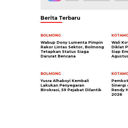
Berita Terbaru
BOLMONG
KOTAM
Wabup Dony Lumenta Pimpin
Wali K
Rakor Lintas Sektor, Bolmong
Diklat 
Tetapkan Status Siaga
Siap Em
Darurat Bencana
Agustu
BOLMONG
KOTAM
Yusra Alhabsyi Kembali
Pemkot
Lakukan Penyegaran
Sinergi
Birokrasi, 59 Pejabat Dilantik
Rendy H
2026