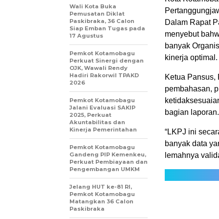
Wali Kota Buka
Pertanggungja
Pemusatan Diklat
Paskibraka, 36 Calon
Dalam Rapat Par
Siap Emban Tugas pada
menyebut bahwa
17 Agustus
banyak Organi
Pemkot Kotamobagu
kinerja optimal.
Perkuat Sinergi dengan
OJK, Wawali Rendy
Hadiri Rakorwil TPAKD
Ketua Pansus,
2026
pembahasan, pi
ketidaksesuaia
Pemkot Kotamobagu
Jalani Evaluasi SAKIP
bagian laporan.
2025, Perkuat
Akuntabilitas dan
Kinerja Pemerintahan
“LKPJ ini secara
banyak data yan
Pemkot Kotamobagu
Gandeng PIP Kemenkeu,
lemahnya valida
Perkuat Pembiayaan dan
Pengembangan UMKM
Jelang HUT ke-81 RI,
Pemkot Kotamobagu
Matangkan 36 Calon
Paskibraka