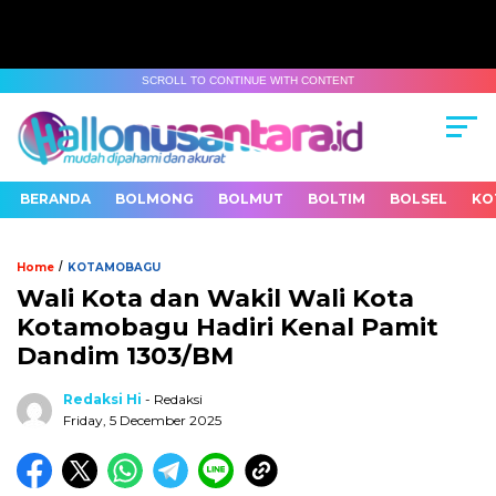
SCROLL TO CONTINUE WITH CONTENT
BERANDA
BOLMONG
BOLMUT
BOLTIM
BOLSEL
KO
/
Home
KOTAMOBAGU
Wali Kota dan Wakil Wali Kota
Kotamobagu Hadiri Kenal Pamit
Dandim 1303/BM
Redaksi Hi
- Redaksi
Friday, 5 December 2025