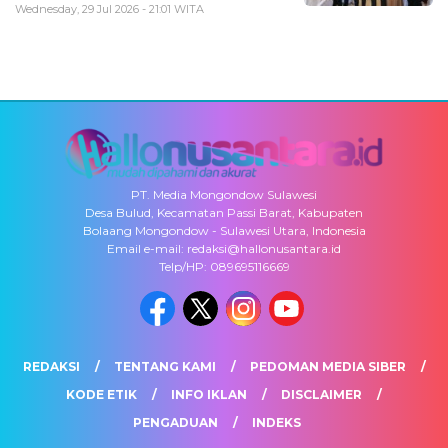
Wednesday, 29 Jul 2026 - 21:01 WITA
PT. Media Mongondow Sulawesi
Desa Bulud, Kecamatan Passi Barat, Kabupaten
Bolaang Mongondow - Sulawesi Utara, Indonesia
Email e-mail: redaksi@hallonusantara.id
Telp/HP: 089695116669
REDAKSI
TENTANG KAMI
PEDOMAN MEDIA SIBER
KODE ETIK
INFO IKLAN
DISCLAIMER
PENGADUAN
INDEKS