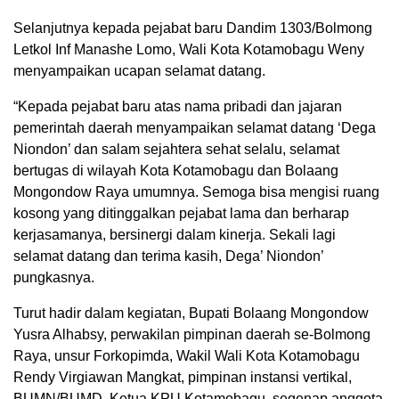
Selanjutnya kepada pejabat baru Dandim 1303/Bolmong
Letkol Inf Manashe Lomo, Wali Kota Kotamobagu Weny
menyampaikan ucapan selamat datang.
“Kepada pejabat baru atas nama pribadi dan jajaran
pemerintah daerah menyampaikan selamat datang ‘Dega
Niondon’ dan salam sejahtera sehat selalu, selamat
bertugas di wilayah Kota Kotamobagu dan Bolaang
Mongondow Raya umumnya. Semoga bisa mengisi ruang
kosong yang ditinggalkan pejabat lama dan berharap
kerjasamanya, bersinergi dalam kinerja. Sekali lagi
selamat datang dan terima kasih, Dega’ Niondon’
pungkasnya.
Turut hadir dalam kegiatan, Bupati Bolaang Mongondow
Yusra Alhabsy, perwakilan pimpinan daerah se-Bolmong
Raya, unsur Forkopimda, Wakil Wali Kota Kotamobagu
Rendy Virgiawan Mangkat, pimpinan instansi vertikal,
BUMN/BUMD, Ketua KPU Kotamobagu, segenap anggota