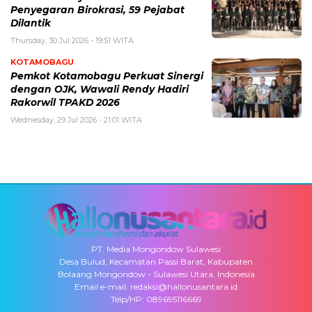
Penyegaran Birokrasi, 59 Pejabat
Dilantik
Thursday, 30 Jul 2026 - 19:51 WITA
KOTAMOBAGU
Pemkot Kotamobagu Perkuat Sinergi
dengan OJK, Wawali Rendy Hadiri
Rakorwil TPAKD 2026
Wednesday, 29 Jul 2026 - 21:01 WITA
PT. Media Mongondow Sulawesi
Desa Bulud, Kecamatan Passi Barat, Kabupaten
Bolaang Mongondow - Sulawesi Utara, Indonesia
Email e-mail: redaksi@hallonusantara.id
Telp/HP: 089695116669