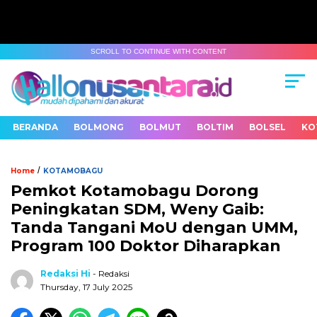
SCROLL TO CONTINUE WITH CONTENT
BERANDA
BOLMONG
BOLMUT
BOLTIM
BOLSEL
KO
/
Home
KOTAMOBAGU
Pemkot Kotamobagu Dorong
Peningkatan SDM, Weny Gaib:
Tanda Tangani MoU dengan UMM,
Program 100 Doktor Diharapkan
Redaksi Hi
- Redaksi
Thursday, 17 July 2025