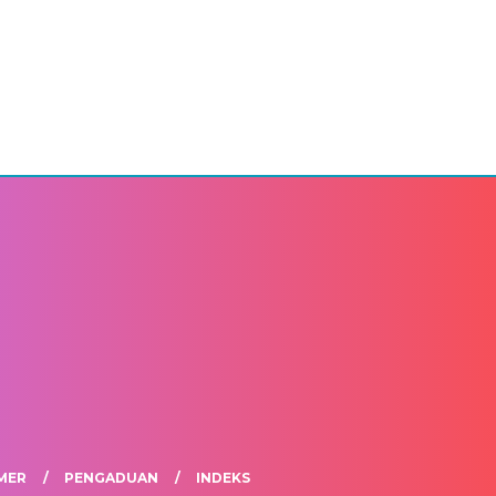
MER
PENGADUAN
INDEKS