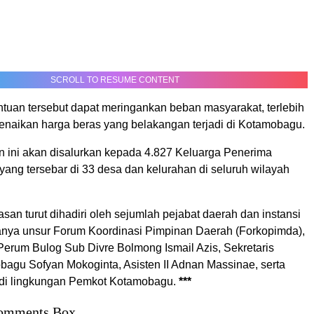
SCROLL TO RESUME CONTENT
ntuan tersebut dapat meringankan beban masyarakat, terlebih
kenaikan harga beras yang belakangan terjadi di Kotamobagu.
 ini akan disalurkan kepada 4.827 Keluarga Penerima
ang tersebar di 33 desa dan kelurahan di seluruh wilayah
san turut dihadiri oleh sejumlah pejabat daerah dan instansi
aranya unsur Forum Koordinasi Pimpinan Daerah (Forkopimda),
Perum Bulog Sub Divre Bolmong Ismail Azis, Sekretaris
agu Sofyan Mokoginta, Asisten II Adnan Massinae, serta
di lingkungan Pemkot Kotamobagu.
***
omments Box