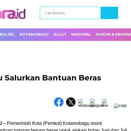
BOLSEL
KOTAMOBAGU
SULUT
NASIONAL
HUKUM & KRIMIN
 Salurkan Bantuan Beras
U –
Pemerintah Kota (Pemkot) Kotamobagu resmi
ntuan pangan berupa beras untuk alokasi bulan Juni dan Juli