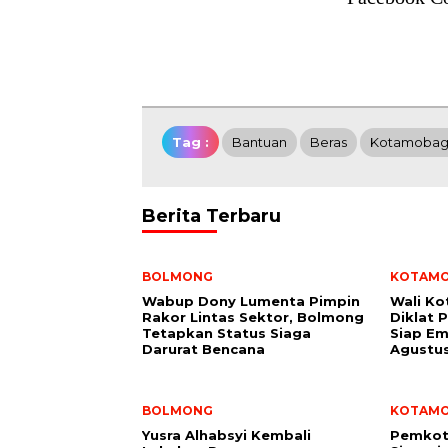
Tag :
Bantuan
Beras
Kotamoba
Berita Terbaru
BOLMONG
KOTAM
Wabup Dony Lumenta Pimpin
Wali K
Rakor Lintas Sektor, Bolmong
Diklat 
Tetapkan Status Siaga
Siap Em
Darurat Bencana
Agustu
BOLMONG
KOTAM
Yusra Alhabsyi Kembali
Pemkot