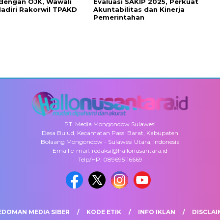
 dengan OJK, Wawali
Evaluasi SAKIP 2025, Perkuat
adiri Rakorwil TPAKD
Akuntabilitas dan Kinerja
Pemerintahan
PT. Media Mongondow Sulawesi
Desa Bulud, Kecamatan Passi Barat, Kabupaten
Bolaang Mongondow - Sulawesi Utara, Indonesia
Email e-mail: redaksi@hallonusantara.id
Telp/HP: 089695116669
EDOMAN MEDIA SIBER
KODE ETIK
INFO IKLAN
DISCLAI