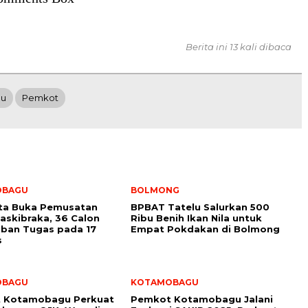
Berita ini 13 kali dibaca
gu
Pemkot
OBAGU
BOLMONG
ota Buka Pemusatan
BPBAT Tatelu Salurkan 500
Paskibraka, 36 Calon
Ribu Benih Ikan Nila untuk
ban Tugas pada 17
Empat Pokdakan di Bolmong
s
OBAGU
KOTAMOBAGU
 Kotamobagu Perkuat
Pemkot Kotamobagu Jalani