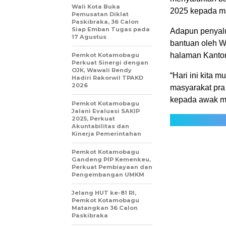
Wali Kota Buka
2025 kepada ma
Pemusatan Diklat
Paskibraka, 36 Calon
Siap Emban Tugas pada
Adapun penyalu
17 Agustus
bantuan oleh W
halaman Kantor
Pemkot Kotamobagu
Perkuat Sinergi dengan
OJK, Wawali Rendy
“Hari ini kita 
Hadiri Rakorwil TPAKD
2026
masyarakat pra
kepada awak me
Pemkot Kotamobagu
Jalani Evaluasi SAKIP
2025, Perkuat
Akuntabilitas dan
Kinerja Pemerintahan
Pemkot Kotamobagu
Gandeng PIP Kemenkeu,
Perkuat Pembiayaan dan
Pengembangan UMKM
Jelang HUT ke-81 RI,
Pemkot Kotamobagu
Matangkan 36 Calon
Paskibraka