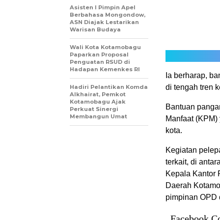
Asisten I Pimpin Apel
Berbahasa Mongondow,
ASN Diajak Lestarikan
Warisan Budaya
Wali Kota Kotamobagu
Paparkan Proposal
Penguatan RSUD di
Hadapan Kemenkes RI
Ia berharap, ba
di tengah tren 
Hadiri Pelantikan Komda
Alkhairat, Pemkot
Kotamobagu Ajak
Bantuan pangan
Perkuat Sinergi
Membangun Umat
Manfaat (KPM) y
kota.
Kegiatan pelepa
terkait, di ant
Kepala Kantor 
Daerah Kotamob
pimpinan OPD 
Facebook C